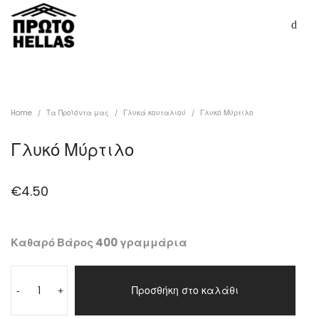
Home
Τα Προϊόντα μας
Γλυκά κουταλιού
Γλυκό Μύρτιλο
/
/
/
Γλυκό Μύρτιλο
€
4.50
Καθαρό Βάρος 400 γραμμάρια
Προσθήκη στο καλάθι
-
+