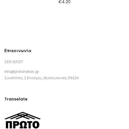
€
4.20
Επικοινωνία
2310 621217
info@protohellas.gr
Ξανθίππης 2 Ευοσμος, Θεσσαλονικη, 56224
Transelate