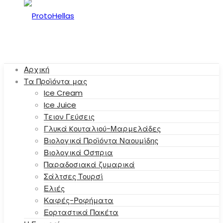
Αρχική
Τα Προϊόντα μας
Ice Cream
Ice Juice
Τειον Γεύσεις
Γλυκά Kουταλιού-Μαρμελάδες
Βιολογικά Προϊόντα Ναουμίδης
Βιολογικά Όσπρια
Παραδοσιακά ζυμαρικά
Σάλτσες Τουρσί
Ελιές
Καφές-Ροφήματα
Εορταστικά Πακέτα