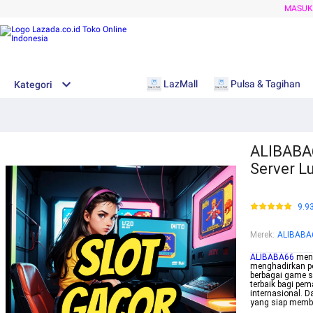
MASU
LazMall
Pulsa & Tagihan
Kategori
ALIBABA6
Server L
9.9
Merek
:
ALIBABA
ALIBABA66
meny
menghadirkan pe
berbagai game s
terbaik bagi pem
internasional. 
yang siap membe