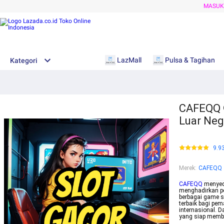
MASU
LazMall
Pulsa & Tagihan
Kategori
CAFEQQ ®
Luar Neg
9.9
Merek
:
CAFEQQ
CAFEQQ
menyedi
menghadirkan pe
berbagai game s
terbaik bagi pem
internasional. 
yang siap membe