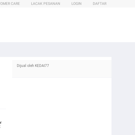
TOMER CARE
LACAK PESANAN
LOGIN
DAFTAR
Dijual oleh KEDAI77
r
t