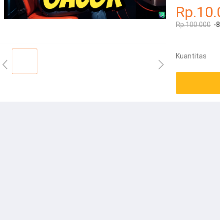
Rp.10.
Rp.100.000
-
Kuantitas