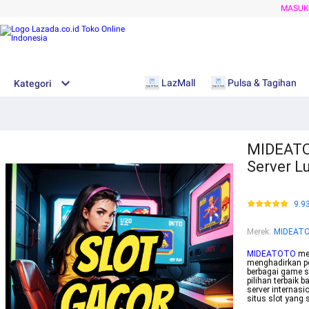
MASU
LazMall
Pulsa & Tagihan
Kategori
MIDEATOT
Server L
9.9
Merek
:
MIDEAT
MIDEATOTO
men
menghadirkan pe
berbagai game s
pilihan terbaik 
server internas
situs slot yang