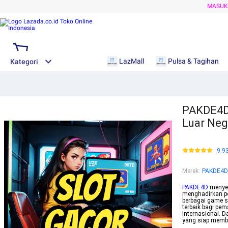
MASU
LazMall
Pulsa & Tagihan
Kategori
PAKDE4D 
Luar Neg
9.9
Merek
:
PAKDE4D
PAKDE4D
menyedi
menghadirkan pe
berbagai game s
terbaik bagi pem
internasional. 
yang siap membe