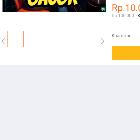
Rp.10.
Rp.100.000
-
Kuantitas