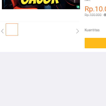
Rp.10.
Rp.100.000
-
Kuantitas