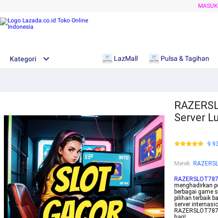
MASU
LazMall
Pulsa & Tagihan
Kategori
RAZERSLO
Server L
9.9
Merek
:
RAZERS
RAZERSLOT78
menghadirkan pe
berbagai game s
pilihan terbaik 
server internas
RAZERSLOT787, 
hari!