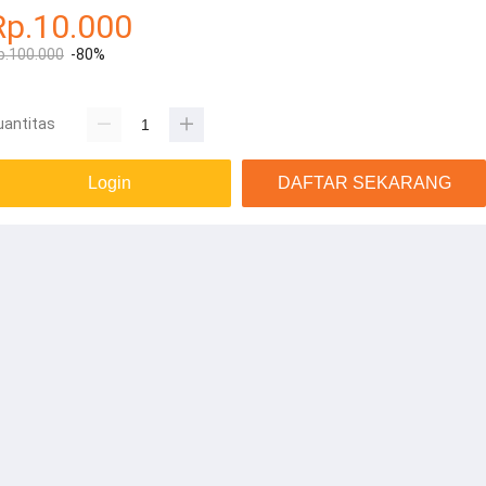
Rp.10.000
p.100.000
-80%
uantitas
Login
DAFTAR SEKARANG