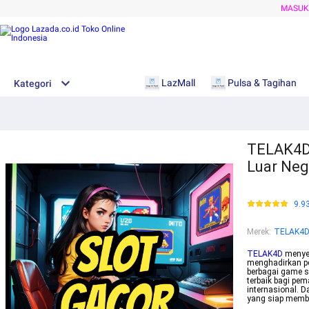
MASU
LazMall
Pulsa & Tagihan
Kategori
TELAK4D 
Luar Neg
9.9
Merek
:
TELAK4
TELAK4D
menyed
menghadirkan pe
berbagai game s
terbaik bagi pem
internasional. 
yang siap membe