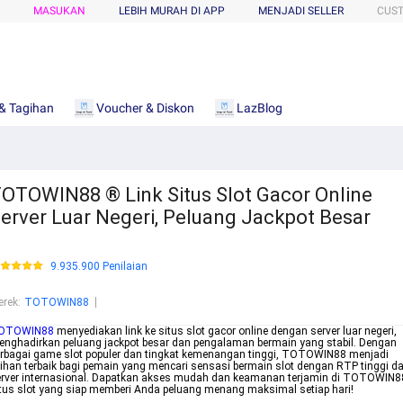
MASUKAN
LEBIH MURAH DI APP
MENJADI SELLER
CUS
& Tagihan
Voucher & Diskon
LazBlog
OTOWIN88 ® Link Situs Slot Gacor Online
erver Luar Negeri, Peluang Jackpot Besar
9.935.900 Penilaian
erek
:
TOTOWIN88
OTOWIN88
menyediakan link ke situs slot gacor online dengan server luar negeri,
nghadirkan peluang jackpot besar dan pengalaman bermain yang stabil. Dengan
rbagai game slot populer dan tingkat kemenangan tinggi, TOTOWIN88 menjadi
lihan terbaik bagi pemain yang mencari sensasi bermain slot dengan RTP tinggi da
rver internasional. Dapatkan akses mudah dan keamanan terjamin di TOTOWIN8
tus slot yang siap memberi Anda peluang menang maksimal setiap hari!