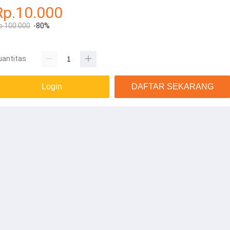
Rp.10.000
p.100.000
-80%
uantitas
Login
DAFTAR SEKARANG